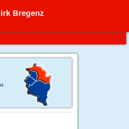
irk Bregenz
nz
.