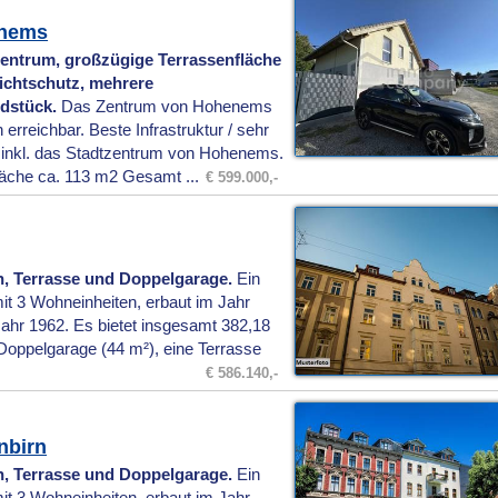
enems
entrum, großzügige Terrassenfläche
ichtschutz, mehrere
ndstück.
Das Zentrum von Hohenems
erreichbar. Beste Infrastruktur / sehr
e inkl. das Stadtzentrum von Hohenems.
äche ca. 113 m2 Gesamt ...
€ 599.000,-
, Terrasse und Doppelgarage.
Ein
t 3 Wohneinheiten, erbaut im Jahr
ahr 1962. Es bietet insgesamt 382,18
Doppelgarage (44 m²), eine Terrasse
€ 586.140,-
nbirn
, Terrasse und Doppelgarage.
Ein